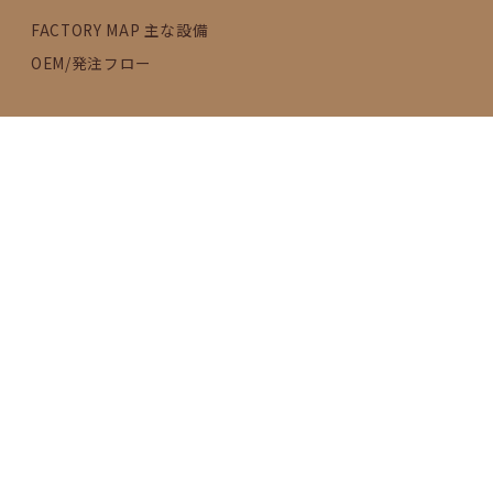
FACTORY MAP 主な設備
OEM/発注フロー
SDGs
活動内容
2030年のゴールに向けて
女性の活躍推進
FACTORY BRAND
BF KITCHEN
Remember Me