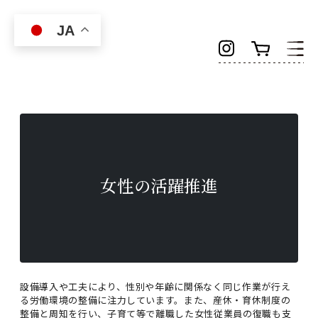
Skip to main content
JA
女性の活躍推進
設備導入や工夫により、性別や年齢に関係なく同じ作業が行え
る労働環境の整備に注力しています。また、産休・育休制度の
整備と周知を行い、子育て等で離職した女性従業員の復職も支