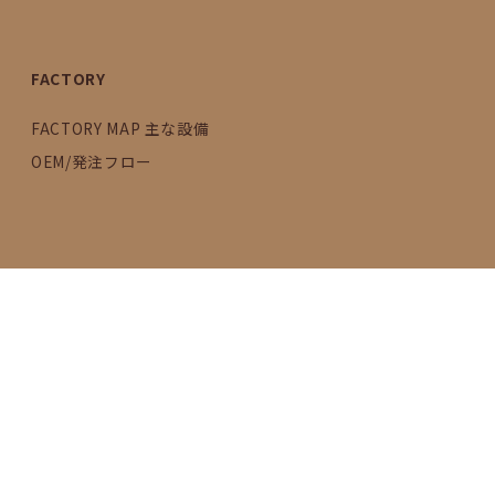
FACTORY
FACTORY MAP 主な設備
OEM/発注フロー
SDGs
活動内容
2030年のゴールに向けて
女性の活躍推進