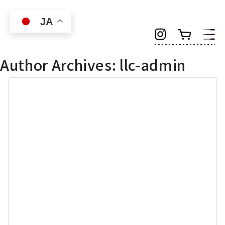
Skip to main content
JA
Author Archives: llc-admin